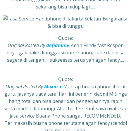
sekarang bisa hidup lagi ….
Quote:
Original Posted By
defianus
►
Agan Fendy fast Respon
euy… gak pake ditinggal s6 international ane dan bisa
segera di tangani… sukseesss terus yah agan fendy….
Quote:
Original Posted By
Moxas
►
Mantap buana phone ibarat
guru, jasanya tiada tara, hari ini benerin xiaomi Mi5 nge
hang total dan bisa bener dan pengerjaannya rapih
serta mudah dihubungi. Atas hal tersebut saya nyatakan
jasa service Buana Phone sangat RECOMMENDED,
Terimakasih buana phone terutama agan fendy (cendol
siap meluncur gan)