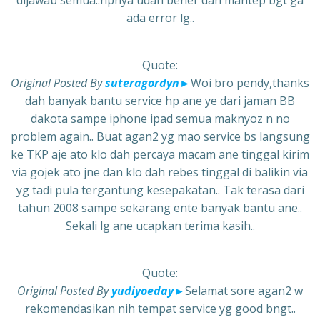
dijawab semua..hpnya udah bener dan mantep bgt ga
ada error lg..
Quote:
Original Posted By
suteragordyn
►
Woi bro pendy,thanks
dah banyak bantu service hp ane ye dari jaman BB
dakota sampe iphone ipad semua maknyoz n no
problem again.. Buat agan2 yg mao service bs langsung
ke TKP aje ato klo dah percaya macam ane tinggal kirim
via gojek ato jne dan klo dah rebes tinggal di balikin via
yg tadi pula tergantung kesepakatan.. Tak terasa dari
tahun 2008 sampe sekarang ente banyak bantu ane..
Sekali lg ane ucapkan terima kasih..
Quote:
Original Posted By
yudiyoeday
►
Selamat sore agan2 w
rekomendasikan nih tempat service yg good bngt..