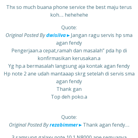
Thx so much buana phone service the best maju terus
koh…. hehehehe
Quote:
Original Posted By
dwisilva
►
Jangan ragu servis hp sma
agan fendy
Pengerjaan.a cepat,ramah dan masalah” pda hp di
konfirmasikan kerusakan.a
Yg hp.a bermasalah langsung aja kontak agan fendy
Hp note 2 ane udah mantaaap skrg setelah di servis sma
agan fendy
Thank gan
Top deh poko.a
Quote:
Original Posted By
rezabimmer
►
Thank agan fendy….
3 samsung galaxy note 10.1 N8000 ane semuanya