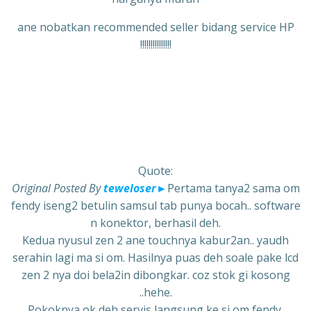
ane nobatkan recommended seller bidang service HP
!!!!!!!!!!!!!!!
Quote:
Original Posted By
teweloser
►
Pertama tanya2 sama om
fendy iseng2 betulin samsul tab punya bocah.. software
n konektor, berhasil deh.
Kedua nyusul zen 2 ane touchnya kabur2an.. yaudh
serahin lagi ma si om. Hasilnya puas deh soale pake lcd
zen 2 nya doi bela2in dibongkar. coz stok gi kosong
..hehe.
Pokoknya ok deh servis langsung ke si om fendy,