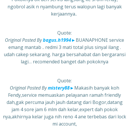
ngobrol asik n nyambung terus walopun lagi banyak
kerjaannya..
Quote:
Original Posted By
bagus.h1994
►
BUANAPHONE service
emang mantab .. redmi 3 mati total plus sinyal ilang .
udah cakep sekarang. harga bersahabat dan bergaransi
lagi… recomended banget dah pokoknya
Quote:
Original Posted By
mistery88
►
Makasih banyak koh
Fendy,service memuaskan pelayanan ramah friendly
dah,gak percuma jauh jauh datang dari Bogor,datang
jam 4 sore jam 6 mlm dah kelar,expert dah pokok
nya,akhirnya kelar juga nih reno 4 ane terbebas dari lock
mi account,