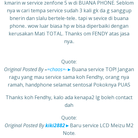
kmarin w service zenfone 5 w di BUANA PHONE. Seblom
nya w cari tempa service sudah 3 kali gk da g sanggup
bnerin dan slalu bertele-tele.. tapi w sevice di buana
phone.. wow luar biasa hp w bisa diperbaiki dengan
kerusakan Mati TOTAL. Thanks om FENDY atas jasa
nya..
Quote:
Original Posted By
–
=chaos=-
►
Buana service TOP! Jangan
ragu yang mau service sama koh Fendhy, orang nya
ramah, handphone selamat sentosa! Pokoknya PUAS
Thanks koh Fendhy, kalo ada kenapa2 lg boleh contact
dah
Quote:
Original Posted By
kiki2882
►
Baru service LCD Meizu M2
Note.